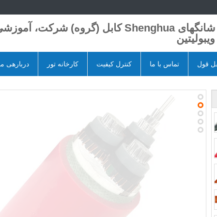
شانگهای Shenghua کابل (گروه) شرکت، آموزش
ویبولیتین
ل قول
تماس با ما
کنترل کیفیت
کارخانه تور
دربارهی ما