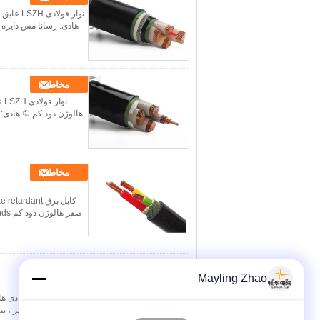
مخاطب
مخاطب
مخاطب
Mayling Zhao
بلند بیمارستان ، تئاتر ،