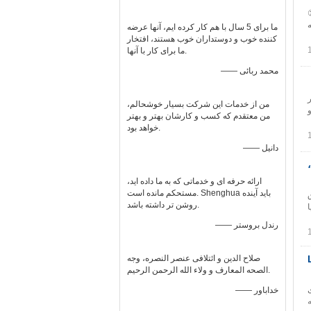
ونی ، 800 800 ساخت کابل XLPE LSZH ①
نامه
ما برای 5 سال با هم کار کرده ایم، آنها عرضه
کننده خوب و دوستداران خوب هستند، افتخار
ما برای کار با آنها.
—— محمد ربائی
 صفر
من از خدمات این شرکت بسیار خوشحالم،
XLPE : زره دو
من معتقدم که کسب و کارشان بهتر و بهتر
خواهد بود.
—— دانیل
کابل برق Zero Halogen، Smard Retardant Low Smoke retardant،
ارائه حرفه ای و خدماتی که به ما داده اید،
مستحکم مانده است. Shenghua باید آینده
برق
روشن تر داشته باشد.
مد مس یا
—— رندل بروستر
LS،
صلاح الدین و ائتلافی عنصر النصره، وجه
الصحه المعارف و ولاء الله الرحمن الرحیم.
ی
—— خداباور
ه