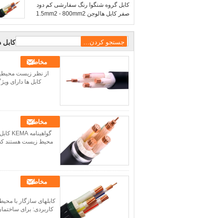
کابل گروه شنگوا رنگ سفارشی کم دود
صفر کابل هالوجن 1.5mm2 - 800mm2
حفاظت از محیط زیست
کابل د
مخاطب
کابل ها دارای وی
مخاطب
گواهین
محیط زیست هستند که می
مخاطب
کاربردی: برای ساختمان ه