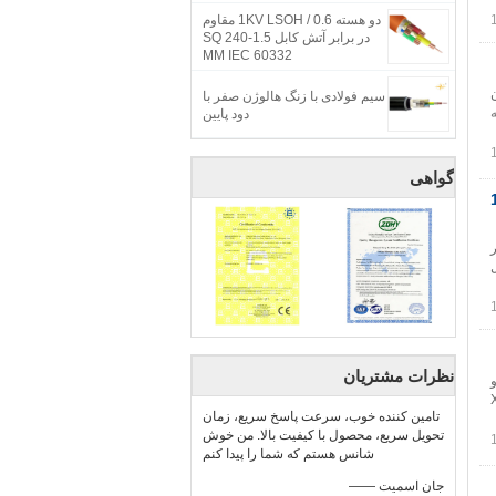
دو هسته 0.6 / 1KV LSOH مقاوم
در برابر آتش کابل 1.5-240 SQ
MM IEC 60332
ان
سیم فولادی با زنگ هالوژن صفر با
ه
دود پایین
گواهی
18
ار
نظرات مشتریان
x 60 ساخت و
س 2 ② عایق: XLPE
تامین کننده خوب، سرعت پاسخ سریع، زمان
تحویل سریع، محصول با کیفیت بالا. من خوش
شانس هستم که شما را پیدا کنم
—— جان اسمیت