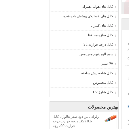
1
کابل های هوایی همراه
کابل های لاستیکی پوشش داده شده
کابل های کنترل
کابل سازه محافظ
 همه
کابل درجه حرارت بالا
سیم آلومینیوم مس مس
PV سیم
کابل شاخه پیش ساخته
ا
کابل مخصوص
کابل شارژ EV
بهترین محصولات
زلزله پایین دود صفر هالوژن کابل
 های
0.6 / 1kv درجه حرارت درجه
ه
حرارت 90 درجه