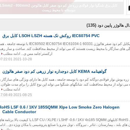
کابل برق شنگوا نوار فولادی زره دار کم دود صفر کابل هالوجن .5mm2 - 800mm2
دوستانه با محیط زیست
(135)
ال هالوژر پایین دود
IEC60754 PVC روکش تک هسته LSOH LSZH کابل برق
از نظر زیست محیطیکابل کم دود صفر هالوژن IEC60502 IEC60754 IEC61034-1 60331 با توسعه جامعه ،
ژگی های سازگار با محیط زیست هستند که می تواند از محیط محافظت کند. ساخت و ساز رهبر
ارکستر:جامد مس ی...
ادامه مطلب
2021-10-28 07:22:01
گواهینامه KEMA کابل دوجداره نوار زرهی کم دود صفر هالوژن
امه KEMA کابل زره پوش نوار فولادی دوگانه کم دود با توسعه جامعه ، همه کابل ها دارای ویژگی های سازگار ب
 تواند از محیط محافظت کند. شانگهای شنگوا می تواند این نوع کابل را برای مدت طولان...
ادامه مطلب
2021-08-25 17:08:49
RoHS LSF 0.6 / 1KV 185SQMM Xlpe Low Smoke Zero Halogen
Cable Conductor
کابلهای سازگار با محیط RoHS کابلهای LSF CU / XLPE / LSHF -0.6 / 1KV 4x185 SQMM با کیفیت بالا برنامه
ای بلند ، بیمارستان ، تئاتر ، نیروگاه ، تونل مترو یا صنایع پتروشیمی یا مکان ویژه دی...
ادام
مطلب