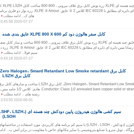
نوار فولادی LSZH عایق چند هسته ای XLPE زره پوش کابل برق غلاف بیر
هادی: رسانا مس دایره ای دایره ای مطابق با IEC 60228 کلاس 2 ② عایق: XLPE ③ Amour: زره نوار دو فلزی بر
های ک...
ادامه مطلب
2020-07-27 10:45:58
کابل صفر هالوژن دود کم XLPE 800 X 600 عایق بندی شده
نوار فولادی LSZH عایق چند هسته ای XLPE زره پوش کابل برق غلاف بیرونی ، 800 800 ساخت و ساز کابل
هالوژن دود کم ① هادی: رسانا مس دایره ای دایره ای مطابق با IEC 60228 کلاس 2 ② عایق: ③ Amour
سیم فولا...
ادامه مطلب
2020-07-27 10:43:18
کابل برق LSZH
کابل برق Zero Halogen، Smard Retardant Low Smoke retardant، کابل برق LSZH ساخت و سازهای کابل 
صفر هالوژن دود کم Conductor: Class 1/2 annealed bare copper solid or strands. هادی: کلاس 1/2 جا
رشته های ...
ادامه مطلب
2020-06-01 13:53:50
سیم کشی هالوژن هیدروژن پایین دودکش چند هسته ای (HF، LSZH
LSOH)
سیم کشی صفر هادی هالوژن (دودکش ، LSZH ، LSOH) با سیم کم برنامه های کاربردی: مورد استفاده در ساختمانها
 نیروگاه ، تونل مترو یا صنایع پتروشیمی یا سایر مکانهای خاص با مقاومت در برابر آتش ب...
ادام