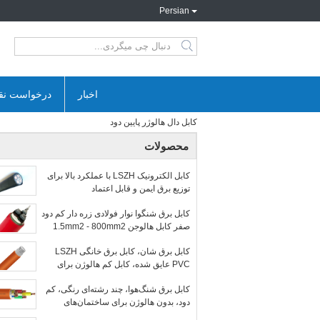
Persian
search
اخبار
درخواست نق
کابل دال هالوژر پایین دود
محصولات
کابل الکترونیک LSZH با عملکرد بالا برای
توزیع برق ایمن و قابل اعتماد
کابل برق شنگوا نوار فولادی زره دار کم دود
صفر کابل هالوجن 1.5mm2 - 800mm2
دوستانه با محیط زیست
کابل برق شان، کابل برق خانگی LSZH
PVC عایق شده، کابل کم هالوژن برای
روشنایی
کابل برق شنگ‌هوا، چند رشته‌ای رنگی، کم
دود، بدون هالوژن برای ساختمان‌های
بیمارستانی