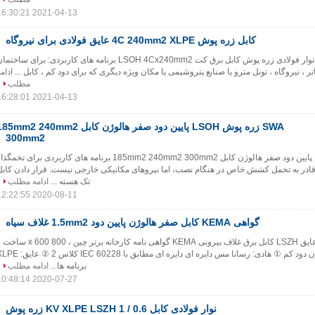
2021-04-13 16:30:21
کابل زره پوش 4C 240mm2 XLPE عایق فولادی برای نیروگاه
سیم کابل XLPE عایق نوار فولادی زره ​​پوش کابل برق کت LSOH 4Cx240mm2 برنامه های کاربردی: برای ساختم
اتر ، نیروگاه ، تونل مترو یا صنایع پتروشیمی یا مکان ویژه دیگری که برای دود کم ، کابل ...
ادام
مطلب
2021-04-13 16:28:01
SWA زره پوش LSOH پایین دود صفر هالوژن کابل 5mm2 240mm2
300mm2
SWA زره پوش LSOH پایین دود صفر هالوژن کابل 185mm2 240mm2 300mm2 برنامه های کاربردی برای تخمگذ
 قادر به تحمل کشش خاص در هنگام نصب، اما نیروهای مکانیکی خارجی نیست. قرار دادن کابل
تک هسته ...
ادامه مطلب
2020-08-11 12:22:55
گواهی KEMA کابل صفر هالوژن پایین دود 1.5mm2 غلاف سیاه
چند هسته ای XLPE عایق LSZH کابل برق غلاف بیرونی KEMA گواهی نامه کارخانه برتر چین ، 800 0
ساز کابل صفر هالوژن دود کم ① هادی: رسانا مس دایره ای دایره ای مطابق با IEC 60228 کلا
برنامه ها...
ادامه مطلب
2020-07-27 10:48:14
نوار فولادی کابل 0.6 / 1 KV XLPE LSZH زره پوش