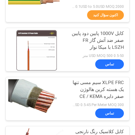
BLOG
0.1USD to 5.0USD MOQ:2000 متر
اکنون سؤال کنید
140
درخواست
کابل دال هالوژر پایین
کابل 1000V پایین دود پایین
نقل قول
صفر ضد آتش گاز FR
دود
LSZH با میکا نوار
NEWS
IEC60228
0.5-50 USD MOQ:500 متر
تماس
نقشه
XLPE FRC سیم مسی تنها
سایت
108
یک هسته کربن هالوژن
مقاوم در برابر آتش
صفر دایره CE / KEMA
سیاست
Certificate
USD 0.5-45 Per Meter MOQ:300 متر
کابل
حفظ
تماس
حریم
کابل کلاسیک رنگ نارنجی