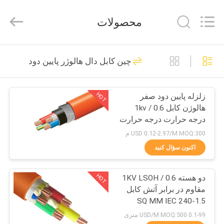
Shanghai
Shenghua
Cable
محصولات
(Group)
Co.,
Ltd..
All
خانه
Rights
306
Reserved.
چین کابل دال هالوژر پایین دود
کابل برق ایزوله XLPE
محصولات
HOT
زلزله پایین دود صفر
هالوژن کابل 0.6 / 1kv
فیلم
درجه حرارت درجه حرارت
های
90 درجه
USD 0.12-2.97/M MOQ:300 م
اکنون سؤال کنید
244
نمایش
HOT
دو هسته 0.6 / 1KV LSOH
VR
زره پوش کابل برق
مقاوم در برابر آتش کابل
1.5-240 SQ MM IEC
دربارهی
60332
0.1-99 USD/M MOQ:500 متری