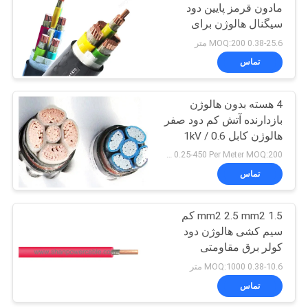
خصوصی
مادون قرمز پایین دود
سیگنال هالوژن برای
90
نیروگاه
0.38-25.6 MOQ:200 متر
تماس
هادی هدایت
4 هسته بدون هالوژن
بازدارنده آتش کم دود صفر
هالوژن کابل 0.6 / 1kV
IEC60332
USD 0.25-450 Per Meter MOQ:200 متر
تماس
92
1.5 mm2 2.5 mm2 کم
کابل های هوایی همراه
سیم کشی هالوژن دود
کولر برق مقاومتی
IEC60332
0.38-10.6 MOQ:1000 متر
تماس