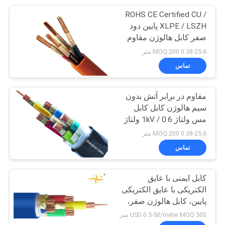
ROHS CE Certified CU /
95
XLPE / LSZH پایین دود
کابل های لاستیکی
صفر کابل هالوژن مقاوم
در برابر آتش 600 / 1000V
0.38-25.6 MOQ:200 متر
پوشش داده شده
تماس
مقاوم در برابر آتش بدون
سیم هالوژن کابل کابل
مس ولتاژ 0.6 / 1kV ولتاژ
76
0.38-25.6 MOQ:200 متر
تماس
کابل های کنترل
کابل ایمنی با عایق
الکتریکی با عایق الکتریکی
پایین، کابل هالوژن صفر،
کابل مقاومتی مقاوم در
USD 0.5-50/meter MOQ:500 متر
برابر آتش