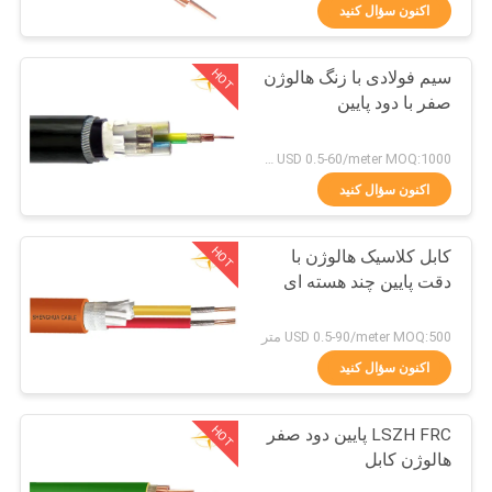
ما
اکنون سؤال کنید
HOT
سیم فولادی با زنگ هالوژن
کارخانه
203
صفر با دود پایین
تور
کابل های عایق بندی
USD 0.5-60/meter MOQ:1000 متر
پی وی سی
کنترل
اکنون سؤال کنید
کیفیت
HOT
کابل کلاسیک هالوژن با
دقت پایین چند هسته ای
تماس
197
با
USD 0.5-90/meter MOQ:500 متر
ما
اکنون سؤال کنید
کابل سیم برق
HOT
LSZH FRC پایین دود صفر
اخبار
هالوژن کابل