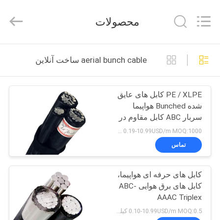
Shanghai
Shenghua
Cable
محصولات
(Group)
Co.,
Ltd..
All
خانه
Rights
Reserved.
aerial bunch cable ساخت آنلاین
محصولات
PE / XLPE کابل های عایق
شده Bunched هواپیما
فیلم
سربار ABC کابل مقاوم در
های
برابر آب
0.19-10.99USD/m MOQ:1000 متر
تماس
نمایش
کابل های حرفه ای هواپیما،
VR
کابل های برق هوایی ABC-
AAAC Triplex
دربارهی
0.10-10.99USD/m MOQ:0.5 کیلومتر