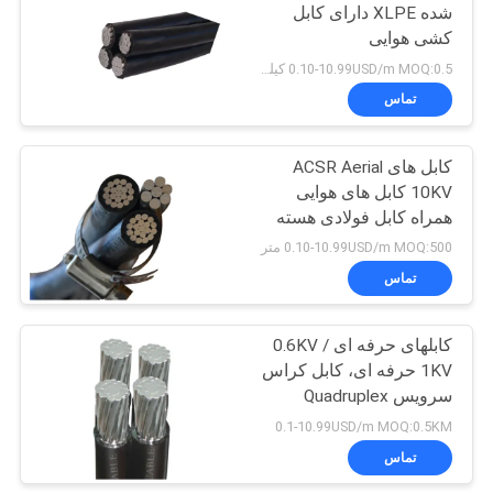
خصوصی
شده XLPE دارای کابل
کشی هوایی
0.10-10.99USD/m MOQ:0.5 کیلومتر
تماس
کابل های ACSR Aerial
10KV کابل های هوایی
همراه کابل فولادی هسته
آلومینیوم XLPE عایق
0.10-10.99USD/m MOQ:500 متر
تماس
کابلهای حرفه ای 0.6KV /
1KV حرفه ای، کابل کراس
سرویس Quadruplex
0.1-10.99USD/m MOQ:0.5KM
تماس