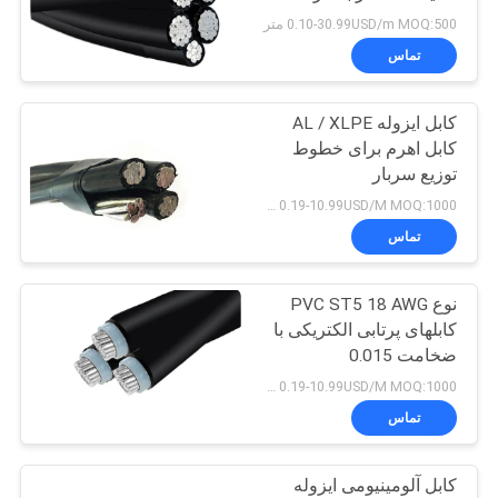
BLOG
60502
0.10-30.99USD/m MOQ:500 متر
تماس
درخواست
کابل ایزوله AL / XLPE
نقل قول
کابل اهرم برای خطوط
توزیع سربار
NEWS
0.19-10.99USD/M MOQ:1000 متر
تماس
نقشه
نوع PVC ST5 18 AWG
سایت
کابلهای پرتابی الکتریکی با
ضخامت 0.015
سیاست
0.19-10.99USD/M MOQ:1000 متر
حفظ
تماس
حریم
کابل آلومینیومی ایزوله