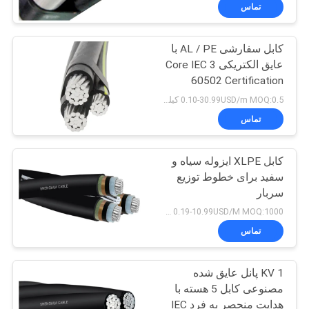
ما
تماس
کابل سفارشی AL / PE با
کارخانه
عایق الکتریکی 3 Core IEC
تور
60502 Certification
0.10-30.99USD/m MOQ:0.5 کیلومتر
کنترل
تماس
کیفیت
کابل XLPE ایزوله سیاه و
سفید برای خطوط توزیع
تماس
سربار
با
0.19-10.99USD/M MOQ:1000 متر
ما
تماس
1 KV پانل عایق شده
اخبار
مصنوعی کابل 5 هسته با
هدایت منحصر به فرد IEC