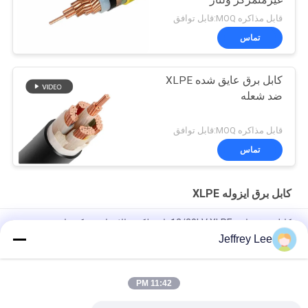
قابل مذاکره MOQ:قابل توافق
تماس
کابل برق عایق شده XLPE
ضد شعله
قابل مذاکره MOQ:قابل توافق
تماس
کابل برق ایزوله XLPE
کابل برق عایق 12/20kV XLPE با عملکرد بالا برای شبکه های صنعتی و
خدمات عمومی (70-400mm2)
Jeffrey Lee
کابل شانگهای شنگ‌هوا با عایق XLPE و روکش PVC و هادی مسی
11:42 PM
کابل برق 26/35 کیلوولت 3 هسته ای XLPE عایق برای تامین انرژی
صنعتی