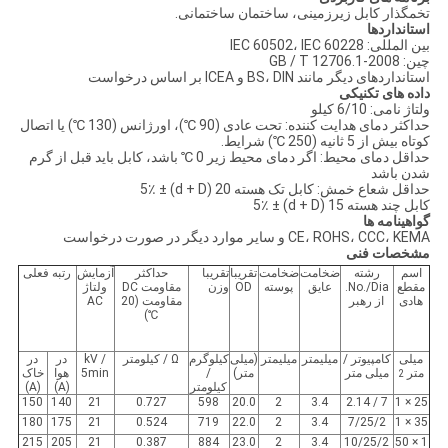
خصوصی
تخمگذار کابل زیرزمینی، ساختمان ساختمانی.
استانداردها
بین المللی: IEC 60502، IEC 60228
چین: GB / T 12706.1-2008
استانداردهای دیگر مانند BS، DIN و ICEA بر اساس درخواست
داده های تکنیکی
ولتاژ نامی: 6/10 کیلو
حداکثر دمای هدایت کننده: تحت عادی (90 ℃)، اورژانس (130 ℃) یا اتصال
کوتاه بیش از 5 ثانیه (250 ℃) شرایط.
حداقل دمای محيط: اگر دمای محیط زیر 0 ℃ باشد، کابل باید قبل از گرم
شدن باشد
حداقل شعاع خمش: کابل تک هسته 20 (d + D) ± 5٪
کابل چند هسته 15 (d + D) ± 5٪
گواهینامه ها
CE، ROHS، CCC، KEMA و سایر موارد دیگر در صورت درخواست
مشخصات فنی
اسم
رشته
ضخامت
ضخامت
تقریبا
تقریبا
حداکثر
آزمایش
رتبه فعلی
مقطع
No./Dia.
عایق
پوسته
OD
وزن
مقاومت DC
ولتاژ
هادی
از رهبر
مقاومت (20
AC
℃)
میلی
کامپیوتر /
میلیمتر
میلیمتر
(میلی
کیلوگرم
Ω / کیلومتر
kV /
در
در
متر
میلی متر
متر)
/
5min
هوا
خاک
2
کیلومتر
(A)
(A)
150
140
21
0.727
598
20.0
2
3.4
7 / 2.14
25 × 1
180
175
21
0.524
719
22.0
2
3.4
7/25/2
35 × 1
215
205
21
0.387
884
23.0
2
3.4
10/25/2
1 × 50