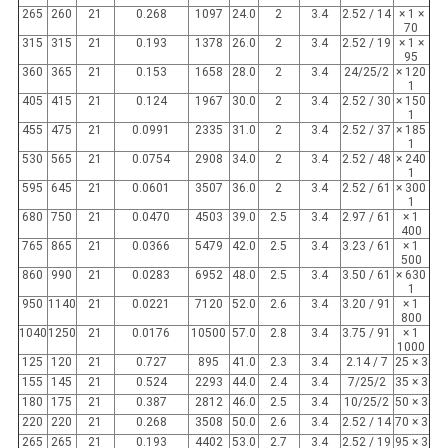
265
260
21
0.268
1097
24.0
2
3.4
14 / 2.52
× 1 ×
70
315
315
21
0.193
1378
26.0
2
3.4
19 / 2.52
× 1 ×
95
360
365
21
0.153
1658
28.0
2
3.4
24/25/2
120 ×
1
405
415
21
0.124
1967
30.0
2
3.4
30 / 2.52
150 ×
1
455
475
21
0.0991
2335
31.0
2
3.4
37 / 2.52
185 ×
1
530
565
21
0.0754
2908
34.0
2
3.4
48 / 2.52
240 ×
1
595
645
21
0.0601
3507
36.0
2
3.4
61 / 2.52
300 ×
1
680
750
21
0.0470
4503
39.0
2.5
3.4
61 / 2.97
1 ×
400
765
865
21
0.0366
5479
42.0
2.5
3.4
61 / 3.23
1 ×
500
860
990
21
0.0283
6952
48.0
2.5
3.4
61 / 3.50
630 ×
1
950
1140
21
0.0221
7120
52.0
2.6
3.4
91 / 3.20
1 ×
800
1040
1250
21
0.0176
10500
57.0
2.8
3.4
91 / 3.75
1 ×
1000
125
120
21
0.727
895
41.0
2.3
3.4
7 / 2.14
3 × 25
155
145
21
0.524
2293
44.0
2.4
3.4
7/25/2
3 × 35
180
175
21
0.387
2812
46.0
2.5
3.4
10/25/2
3 × 50
220
220
21
0.268
3508
50.0
2.6
3.4
14 / 2.52
3 × 70
265
265
21
0.193
4402
53.0
2.7
3.4
19 / 2.52
3 × 95