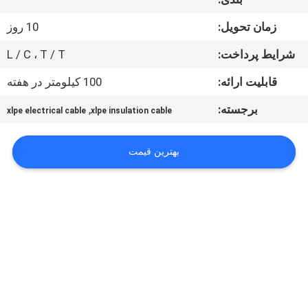
ما
زمان تحویل:
10 روز
کارخانه
شرایط پرداخت:
L / C ، T / T
تور
قابلیت ارائه:
100 کیلومتر در هفته
برجسته:
,
xlpe electrical cable
xlpe insulation cable
کنترل
کیفیت
بهترین قیمت
تماس
با
ما
اخبار