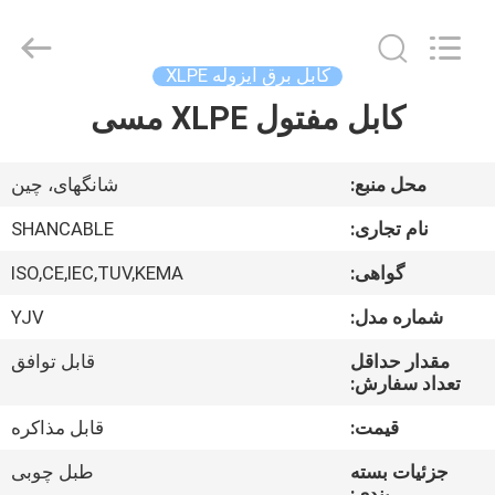
Shanghai
Shenghua
Cable
(Group)
Co.,
کابل برق ایزوله XLPE
Ltd..
All
کابل مفتول XLPE مسی
خانه
Rights
Reserved.
محصولات
محل منبع:
شانگهای، چین
نام تجاری:
SHANCABLE
فیلم
گواهی:
ISO,CE,IEC,TUV,KEMA
های
شماره مدل:
YJV
نمایش
مقدار حداقل
قابل توافق
تعداد سفارش:
VR
قیمت:
قابل مذاکره
دربارهی
جزئیات بسته
طبل چوبی
بندی: