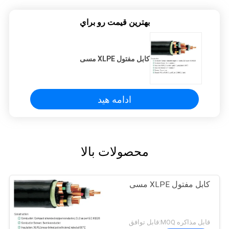
بهترين قيمت رو براي
کابل مفتول XLPE مسی
ادامه هید
محصولات بالا
کابل مفتول XLPE مسی
قابل مذاکره MOQ:قابل توافق