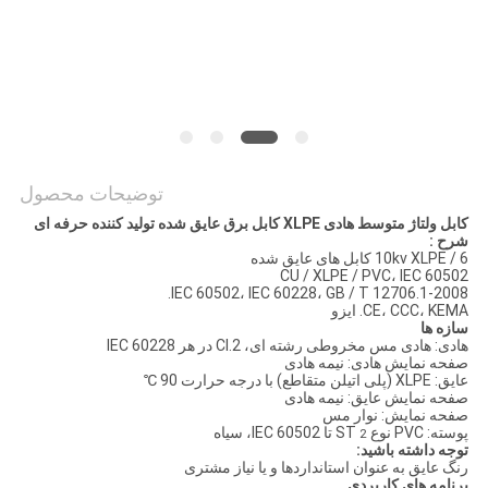
BLOG
درخواست
نقل قول
توضیحات محصول
NEWS
کابل ولتاژ متوسط ​​هادی XLPE کابل برق عایق شده تولید کننده حرفه ای
شرح
:
6 / 10kv XLPE کابل های عایق شده
نقشه
CU / XLPE / PVC، IEC 60502
IEC 60502، IEC 60228، GB / T 12706.1-2008.
سایت
CE، CCC، KEMA. ایزو
سازه ها
هادی: هادی مس مخروطی رشته ای، Cl.2 در هر IEC 60228
صفحه نمایش هادی: نیمه هادی
سیاست
عایق: XLPE (پلی اتیلن متقاطع) با درجه حرارت 90 ℃
صفحه نمایش عایق: نیمه هادی
حفظ
صفحه نمایش: نوار مس
پوسته: PVC نوع ST
تا IEC 60502، سیاه
2
حریم
توجه داشته باشید:
رنگ عایق به عنوان استانداردها و یا نیاز مشتری
برنامه های کاربردی