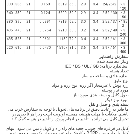
300
305
21
0.153
5319
56.0
2.8
3.4
24/25/2
3 ×
120
340
350
21
0.124
6309
59.0
2.9
3.4
30 / 2.52
3 ×
150
380
395
21
0.0991
7319
62.0
3.0
3.4
37 / 2.52
185 ×
3
435
470
21
0.0754
9218
68.0
3.2
3.4
48 / 2.52
3 ×
240
485
535
21
0.0601
11159
72.0
3.4
3.4
61 / 2.52
3 ×
300
520
610
21
0.0470
15107
81.0
3.6
3.4
61 / 2.97
3 ×
400
سفارش راهنمایی
ولتاژ محاسبه شده
استاندارد برنامه: IEC / BS / UL / GB
تعداد هسته
اندازه هادی و ساخت و ساز
نوع عایق
زره پوش یا غیرمجاز
اگر زره، نوع زره و مواد
مورد نیاز پوسته
طول کابل و بسته بندی مورد نیاز
مورد نیاز دیگر
بسته بندی و حمل و نقل
ما قادر به رعایت دقیق تر برنامه های تحویل با توجه به سفارش خرید می
باشیم. ملاقات با مهلت همیشه همیشه اولویت است زیرا هر تاخیری در
تحویل کابل می تواند به تأخیر در انجام پروژه و تأخیر در هزینه کمک کند.
کابل در قرقره های چوبی، جعبه های راه راه و کویل تامین می شود. انتهای
کابل با نوار چسب BOPP و کلاهک های غیر هیدروکسیک مهر و موم شده