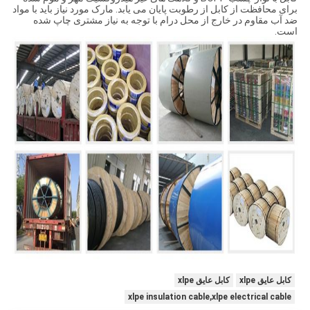
برای محافظت از کابل از رطوبت پایان می یابد. مارک مورد نیاز باید با مواد
ضد آب مقاوم در خارج از محل درام با توجه به نیاز مشتری چاپ شده
است.
کابل عایق xlpe
کابل عایق xlpe
xlpe insulation cable,xlpe electrical cable