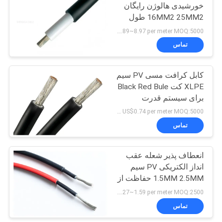
خصوصی
خورشیدی هالوژن رایگان
16MM2 25MM2 طول
عمر طولانی
US$0.89~8.97 per meter MOQ:5000 متر
تماس
کابل کرافت مسی PV سیم
XLPE کت Black Red Bule
برای سیستم قدرت
خورشیدی
US$0.74 per meter MOQ:5000 متر
تماس
انعطاف پذیر شعله عقب
انداز الکتریکی PV سیم
1.5MM 2.5MM حفاظت از
محیط زیست
US$0.27~1.59 per meter MOQ:2500 متر
تماس