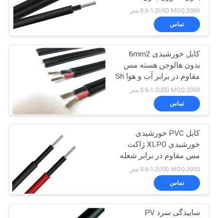
BLOG
مس مقاومت در برابر آب و
0.6-1.2USD MOQ:2000 متر
هوا
تماس
درخواست
کابل خورشیدی 6mm2
نقل قول
بدون هالوجن هسته مس
مقاوم در برابر آب و هوا Sh
NEWS
Shenghua
0.6-1.2USD MOQ:2000 متر
تماس
نقشه
کابل PVC خورشیدی
سایت
خورشیدی XLPO ژاکت
مس مقاوم در برابر شعله
سیاست
0.6-1.2USD MOQ:2000 متر
حفظ
تماس
حریم
ساییدگی سرد PV