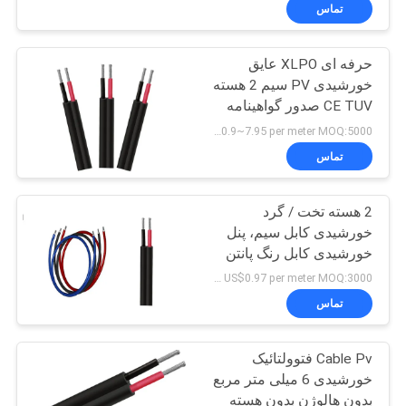
ما
تماس
حرفه ای XLPO عایق
کارخانه
خورشیدی PV سیم 2 هسته
تور
CE TUV صدور گواهینامه
US$0.9~7.95 per meter MOQ:5000 متر
کنترل
تماس
کیفیت
2 هسته تخت / گرد
خورشیدی کابل سیم، پنل
تماس
خورشیدی کابل رنگ پانتن
با
است
US$0.97 per meter MOQ:3000 متر
ما
تماس
Cable Pv فتوولتائیک
اخبار
خورشیدی 6 میلی متر مربع
بدون هالوژن بدون هسته