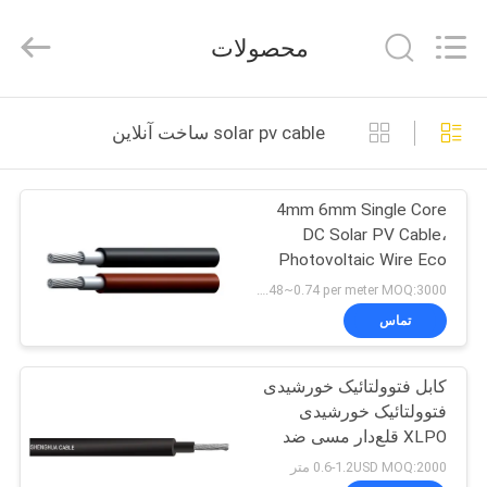
Shanghai
Shenghua
Cable
محصولات
(Group)
Co.,
Ltd..
All
خانه
Rights
Reserved.
solar pv cable ساخت آنلاین
محصولات
4mm 6mm Single Core
DC Solar PV Cable،
فیلم
Photovoltaic Wire Eco
های
Friendly
US$0.48~0.74 per meter MOQ:3000 متر
تماس
نمایش
کابل فتوولتائیک خورشیدی
VR
فتوولتائیک خورشیدی
XLPO قلع‌دار مسی ضد
دربارهی
شعله
0.6-1.2USD MOQ:2000 متر